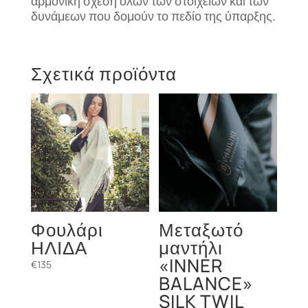
αρμονική σχέση όλων των στοιχείων και των
δυνάμεων που δομούν το πεδίο της ύπαρξης.
Σχετικά προϊόντα
Φουλάρι
Μεταξωτό
ΗΛΙΔΑ
μαντήλι
«INNER
€
135
BALANCE»
SILK TWIL