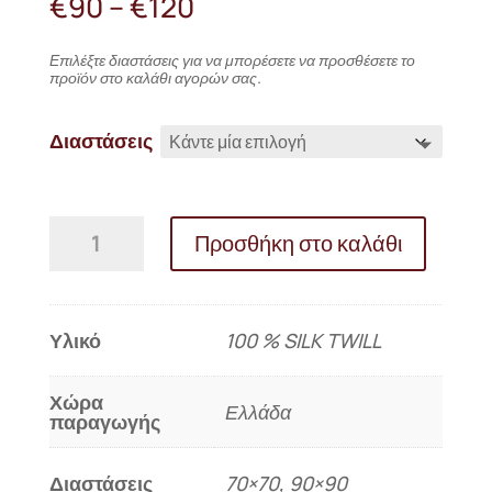
Price
€
90
–
€
120
range:
€90
Επιλέξτε διαστάσεις για να μπορέσετε να προσθέσετε το
through
προϊόν στο καλάθι αγορών σας.
€120
Διαστάσεις
Μεταξωτό
Προσθήκη στο καλάθι
μαντήλι
«INNER»
SILK
TWIL
Υλικό
100 % SILK TWILL
ποσότητα
Χώρα
Ελλάδα
παραγωγής
Διαστάσεις
70×70, 90×90