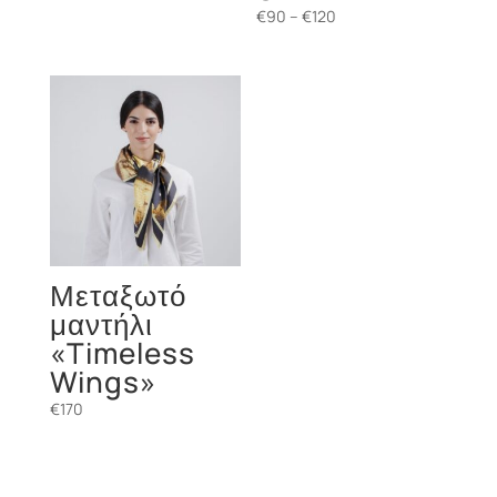
Price
€
90
–
€
120
range:
€90
through
€120
Μεταξωτό
μαντήλι
«Timeless
Wings»
€
170