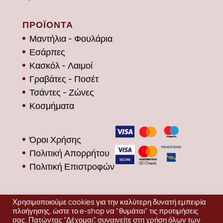
ΠΡΟΪΟΝΤΑ
Μαντήλια - Φουλάρια
Εσάρπες
Κασκόλ - Λαιμοί
Γραβάτες - Ποσέτ
Τσάντες - Ζώνες
Κοσμήματα
Όροι Χρήσης
Πολιτική Απορρήτου
Πολιτική Επιστροφών
Χρησιμοποιούμε cookies για την καλύτερη δυνατή εμπειρία
πλοήγησης, ώστε το e-shop να "θυμάται" τις προτιμήσεις
σας. Πατώντας “Δέχομαι”, συναινείτε στη χρήση όλων των