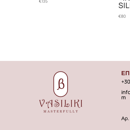
€
135
SI
€
80
ΕΠ
+30
inf
m
Αρ.