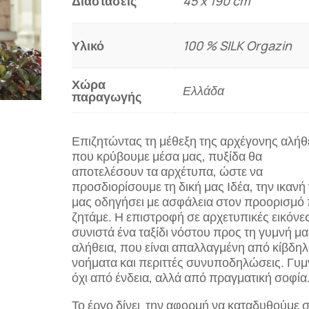
Διαστάσεις
45 x 190 cm
WORLD"
ποσότητα
Υλικό
100 % SILK Orgazin
Χώρα
Ελλάδα
παραγωγής
Επιζητώντας τη μέθεξη της αρχέγονης αλήθ
που κρύβουμε μέσα μας, πυξίδα θα
αποτελέσουν τα αρχέτυπα, ώστε να
προσδιορίσουμε τη δική μας Ιδέα, την ικανή
μας οδηγήσει με ασφάλεια στον προορισμό
ζητάμε. Η επιστροφή σε αρχετυπικές εικόνε
συνιστά ένα ταξίδι νόστου προς τη γυμνή μα
αλήθεια, που είναι απαλλαγμένη από κίβδη
νοήματα και περιττές συνυποδηλώσεις. Γυμ
όχι από ένδεια, αλλά από πραγματική σοφία
Το έργο δίνει την αφορμή να καταδυθούμε 