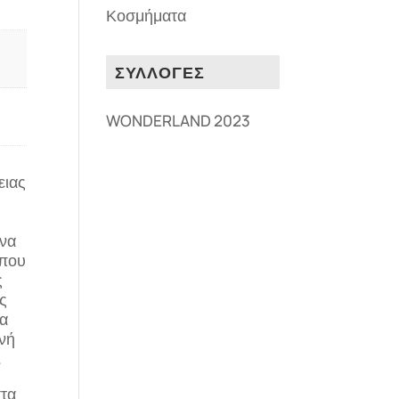
Κοσμήματα
ΣΥΛΛΟΓΕΣ
WONDERLAND 2023
ειας
 να
 που
ς
ς
λα
νή
.
στα