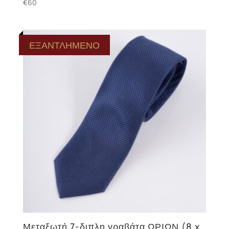
€
60
ΕΞΑΝΤΛΗΜΕΝΟ
Μεταξωτή 7-διπλη γραβάτα ΩΡΙΩΝ (8 x