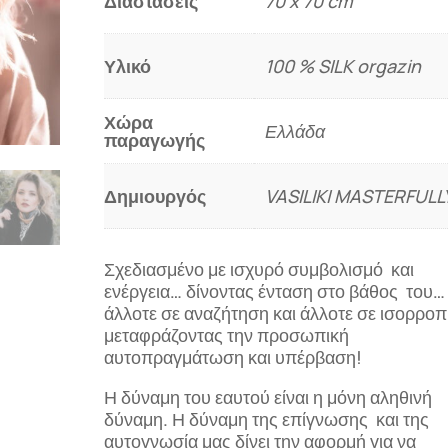
Διαστάσεις
70 x 70 cm
ORGAZIN
ποσότητα
Υλικό
100 % SILK orgazin
Χώρα
Ελλάδα
παραγωγής
Δημιουργός
VASILIKI MASTERFULL
Σχεδιασμένο με ισχυρό συμβολισμό και
ενέργεια… δίνοντας ένταση στο βάθος του…
άλλοτε σε αναζήτηση και άλλοτε σε ισορροπ
μεταφράζοντας την προσωπική
αυτοπραγμάτωση και υπέρβαση!
Η δύναμη του εαυτού είναι η μόνη αληθινή
δύναμη. Η δύναμη της επίγνωσης και της
αυτογνωσία μας δίνει την αφορμή για να