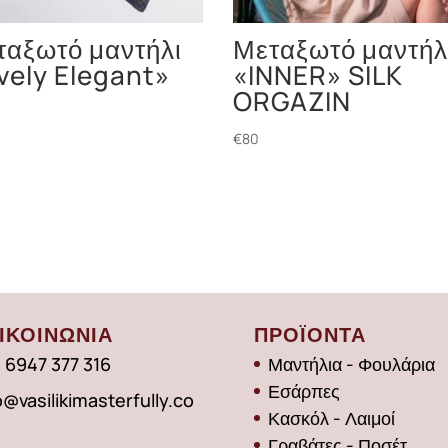
ταξωτό μαντήλι
Μεταξωτό μαντήλ
vely Elegant»
«INNER» SILK
ORGAZIN
€
80
ΙΚΟΙΝΩΝΙΑ
ΠΡΟΪΟΝΤΑ
 6947 377 316
Μαντήλια - Φουλάρια
Εσάρπες
o@vasilikimasterfully.co
Κασκόλ - Λαιμοί
Γραβάτες - Ποσέτ