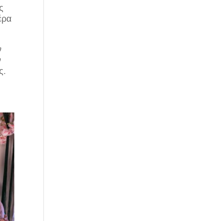
ς
έρα
ν
ν
ς.