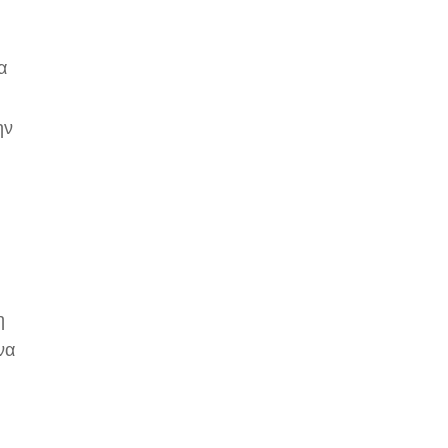
υ
α
ην
η
να