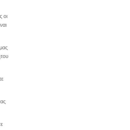
ς οι
ναι
 μας
ήτου
τε
τας
τε