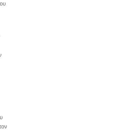
του
ν
ν
ου
τον