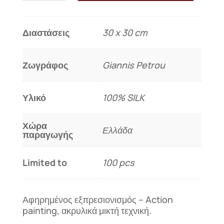
-
ποσέτ
"Lively
Διαστάσεις
30 x 30 cm
Elegant"
ποσότητα
Ζωγράφος
Giannis Petrou
Υλικό
100% SILK
Χώρα
Ελλάδα
παραγωγής
Limited to
100 pcs
Αφηρημένος εξπρεσιονισμός – Action
painting, ακρυλικά μικτή τεχνική.