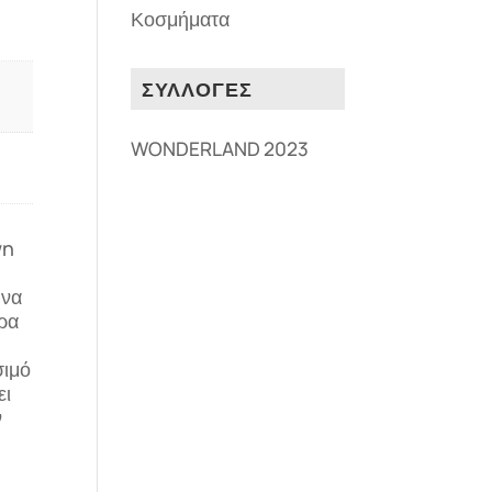
Κοσμήματα
ΣΥΛΛΟΓΕΣ
WONDERLAND 2023
wn
 να
τρα
σιμό
ει
ν