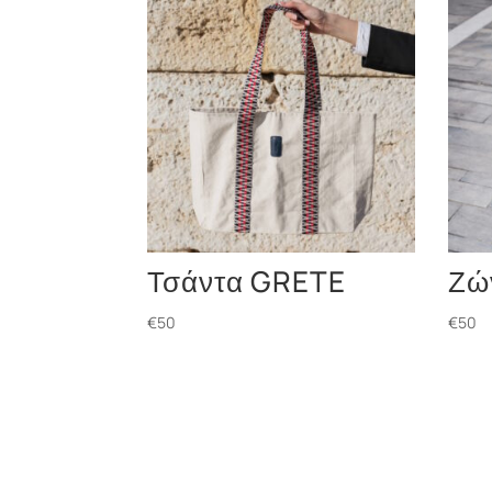
Τσάντα GRETE
Ζώ
€
50
€
50