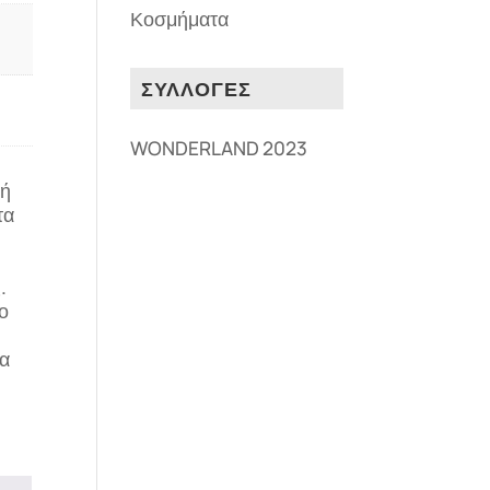
Κοσμήματα
ΣΥΛΛΟΓΕΣ
WONDERLAND 2023
τή
τα
.
ο
θα