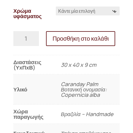
Χρώμα
υφάσματος
Τσάντα
Προσθήκη στο καλάθι
RECIFE
ποσότητα
Διαστάσεις
30 x 40 x 9 cm
(ΥxΠxΒ)
Caranday Palm
Υλικό
Βοτανική ονομασία:
Copernicia alba
Χώρα
Βραζιλία – Handmade
παραγωγής