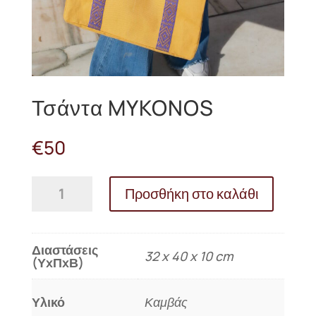
Τσάντα MYKONOS
€
50
Τσάντα
Προσθήκη στο καλάθι
MYKONOS
ποσότητα
Διαστάσεις
32 x 40 x 10 cm
(ΥxΠxΒ)
Υλικό
Καμβάς