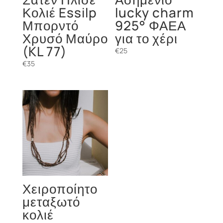
Κολιέ Essilp
lucky charm
Μπορντό
925° ΦΑΕΑ
Χρυσό Μαύρο
για το χέρι
(KL 77)
€
25
€
35
Χειροποίητο
μεταξωτό
κολιέ