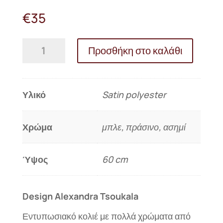
€
35
Σατέν
Προσθήκη στο καλάθι
Πλισέ
Κολιέ
Essilp
Μπλε
Υλικό
Satin polyester
Πράσινο
Ασημί
(KL
Χρώμα
μπλε, πράσινο, ασημί
318)
ποσότητα
Ύψος
60 cm
Design Alexandra Tsoukala
Εντυπωσιακό κολιέ με πολλά χρώματα από