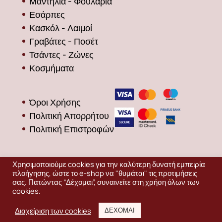
Μαντήλια - Φουλάρια
Εσάρπες
Κασκόλ - Λαιμοί
Γραβάτες - Ποσέτ
Τσάντες - Ζώνες
Κοσμήματα
Όροι Χρήσης
Πολιτική Απορρήτου
Πολιτική Επιστροφών
Χρησιμοποιούμε cookies για την καλύτερη δυνατή εμπειρία
πλοήγησης, ώστε το e-shop να "θυμάται" τις προτιμήσεις
σας. Πατώντας “Δέχομαι”, συναινείτε στη χρήση όλων των
cookies.
Production
EDINET
ΔΩΡΕΑΝ ΜΕΤΑΦΟΡΙΚΑ
Διαχείριση των cookies
ΔΕΧΟΜΑΙ