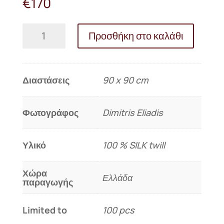
€
170
Μεταξωτό
Προσθήκη στο καλάθι
μαντήλι
«ΠΕΛΑΓΟΣ»
ποσότητα
Διαστάσεις
90 x 90 cm
Φωτογράφος
Dimitris Eliadis
Υλικό
100 % SILK twill
Χώρα
Ελλάδα
παραγωγής
Limited to
100 pcs