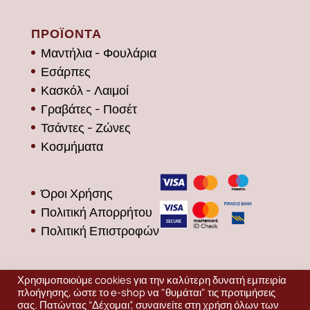
ΠΡΟΪΟΝΤΑ
Μαντήλια - Φουλάρια
Εσάρπες
Κασκόλ - Λαιμοί
Γραβάτες - Ποσέτ
Τσάντες - Ζώνες
Κοσμήματα
Όροι Χρήσης
Πολιτική Απορρήτου
Πολιτική Επιστροφών
Χρησιμοποιούμε cookies για την καλύτερη δυνατή εμπειρία
πλοήγησης, ώστε το e-shop να "θυμάται" τις προτιμήσεις
σας. Πατώντας “Δέχομαι”, συναινείτε στη χρήση όλων των