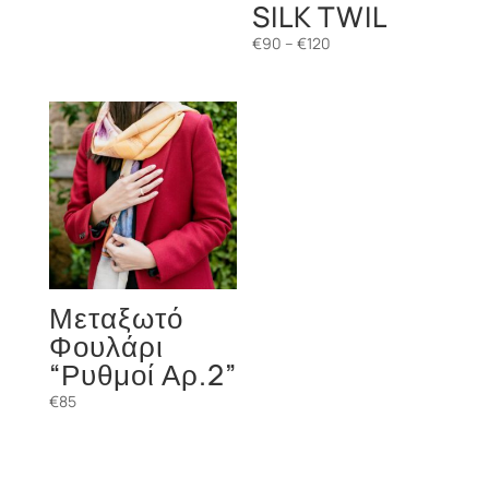
SILK TWIL
Price
€
90
–
€
120
range:
€90
through
€120
Μεταξωτό
Φουλάρι
“Ρυθμοί Αρ.2”
€
85