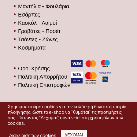
Μαντήλια - Φουλάρια
Εσάρπες
Κασκόλ - Λαιμοί
Γραβάτες - Ποσέτ
Τσάντες - Ζώνες
Κοσμήματα
Όροι Χρήσης
Πολιτική Απορρήτου
Πολιτική Επιστροφών
Χρησιμοποιούμε cookies για την καλύτερη δυνατή εμπειρία
πλοήγησης, ώστε το e-shop να "θυμάται" τις προτιμήσεις
σας. Πατώντας “Δέχομαι”, συναινείτε στη χρήση όλων των
cookies.
Production
EDINET
ΔΩΡΕΑΝ ΜΕΤΑΦΟΡΙΚΑ
Διαχείριση των cookies
ΔΕΧΟΜΑΙ