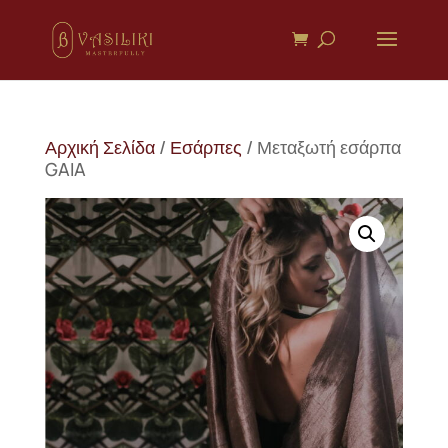
Αρχική Σελίδα
/
Εσάρπες
/ Μεταξωτή εσάρπα
GAIA