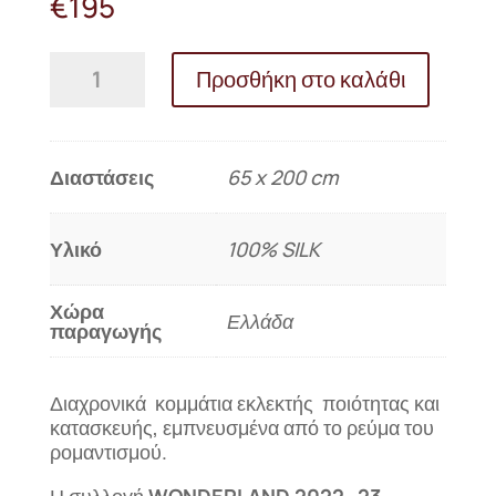
€
195
Μεταξωτή
Προσθήκη στο καλάθι
εσάρπα
PRINCESS
2
ποσότητα
Διαστάσεις
65 x 200 cm
Υλικό
100% SILK
Χώρα
Ελλάδα
παραγωγής
Διαχρονικά κομμάτια εκλεκτής ποιότητας και
κατασκευής, εμπνευσμένα από το ρεύμα του
ρομαντισμού.