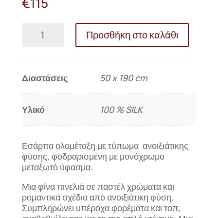
€
115
Μεταξωτή
Προσθήκη στο καλάθι
εσάρπα
ΑΝΟΙΞΗ
ΙΙ
ποσότητα
Διαστάσεις
50 x 190 cm
Υλικό
100 % SILK
Εσάρπα ολομέταξη με τύπωμα ανοιξιάτικης
φύσης, φοδραρισμένη με μονόχρωμο
μεταξωτό ύφασμα.
Μια φίνα πινελιά σε παστέλ χρώματα και
ρομαντικά σχέδια από ανοιξιάτικη φύση.
Συμπληρώνει υπέροχα φορέματα και τοπ,