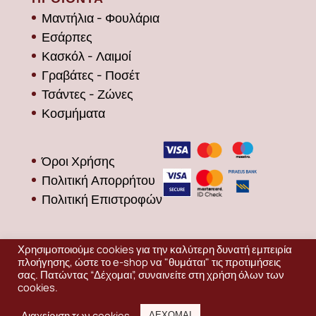
Μαντήλια - Φουλάρια
Εσάρπες
Κασκόλ - Λαιμοί
Γραβάτες - Ποσέτ
Τσάντες - Ζώνες
Κοσμήματα
Όροι Χρήσης
Πολιτική Απορρήτου
Πολιτική Επιστροφών
Χρησιμοποιούμε cookies για την καλύτερη δυνατή εμπειρία
πλοήγησης, ώστε το e-shop να "θυμάται" τις προτιμήσεις
σας. Πατώντας “Δέχομαι”, συναινείτε στη χρήση όλων των
cookies.
Production
EDINET
ΔΩΡΕΑΝ ΜΕΤΑΦΟΡΙΚΑ
Διαχείριση των cookies
ΔΕΧΟΜΑΙ