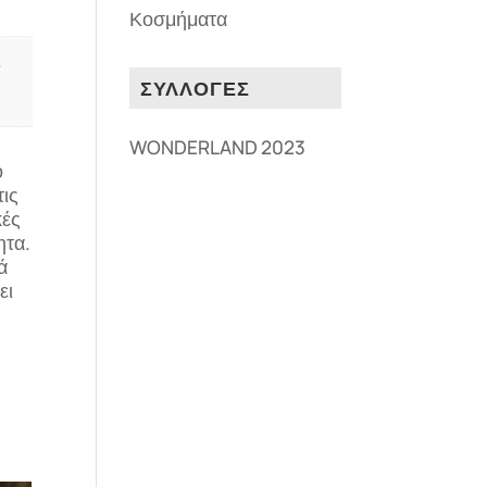
Κοσμήματα
ΣΥΛΛΟΓΕΣ
WONDERLAND 2023
ο
τις
κές
ητα.
ά
ει