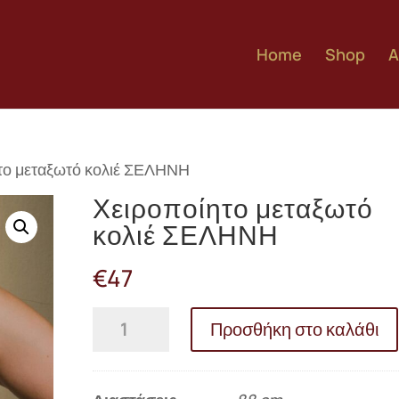
Home
Shop
A
το μεταξωτό κολιέ ΣΕΛΗΝΗ
Χειροποίητο μεταξωτό
κολιέ ΣΕΛΗΝΗ
€
47
Χειροποίητο
Προσθήκη στο καλάθι
μεταξωτό
κολιέ
ΣΕΛΗΝΗ
ποσότητα