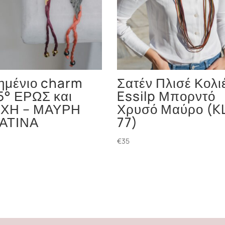
ημένιο charm
Σατέν Πλισέ Κολι
5° ΕΡΩΣ και
Essilp Μπορντό
ΧΗ – ΜΑΥΡΗ
Χρυσό Μαύρο (K
ΑΤΙΝΑ
77)
€
35