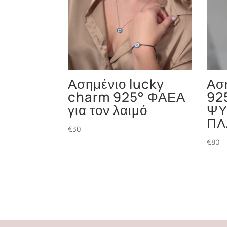
Ασημένιο lucky
Ασ
charm 925° ΦΑΕΑ
92
για τον λαιμό
ΨΥ
ΠΛ
€
30
€
80