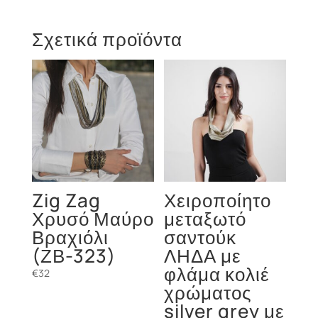
Σχετικά προϊόντα
Zig Zag
Χειροποίητο
Χρυσό Μαύρο
μεταξωτό
Βραχιόλι
σαντούκ
(ΖΒ-323)
ΛΗΔΑ με
φλάμα κολιέ
€
32
χρώματος
silver grey με