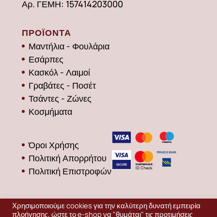
Αρ. ΓΕΜΗ: 157414203000
ΠΡΟΪΟΝΤΑ
Μαντήλια - Φουλάρια
Εσάρπες
Κασκόλ - Λαιμοί
Γραβάτες - Ποσέτ
Τσάντες - Ζώνες
Κοσμήματα
Όροι Χρήσης
Πολιτική Απορρήτου
Πολιτική Επιστροφών
Χρησιμοποιούμε cookies για την καλύτερη δυνατή εμπειρία
πλοήγησης, ώστε το e-shop να "θυμάται" τις προτιμήσεις