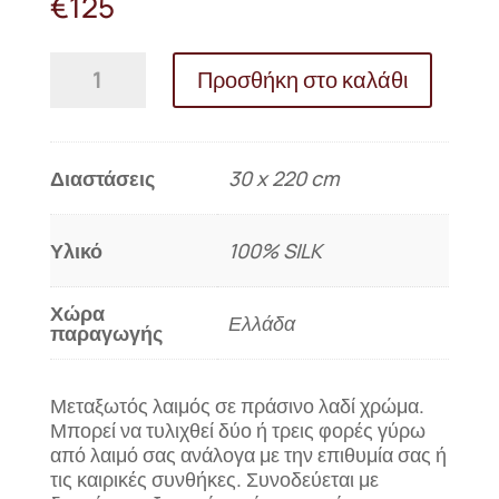
€
125
Μεταξωτός
Προσθήκη στο καλάθι
λαιμός
ΙΝΩ
(πράσινο
λαδί)
Διαστάσεις
30 x 220 cm
ποσότητα
Υλικό
100% SILK
Χώρα
Ελλάδα
παραγωγής
Μεταξωτός λαιμός σε πράσινο λαδί χρώμα.
Μπορεί να τυλιχθεί δύο ή τρεις φορές γύρω
από λαιμό σας ανάλογα με την επιθυμία σας ή
τις καιρικές συνθήκες. Συνοδεύεται με