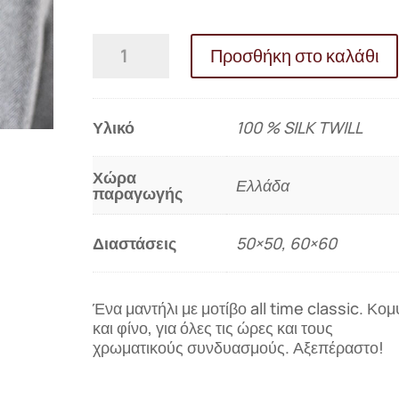
Μεταξωτό
Προσθήκη στο καλάθι
μαντήλι
ETERNALLY
ELEGANT
ποσότητα
Υλικό
100 % SILK TWILL
Χώρα
Ελλάδα
παραγωγής
Διαστάσεις
50×50, 60×60
Ένα μαντήλι με μοτίβο all time classic. Κο
και φίνο, για όλες τις ώρες και τους
χρωματικούς συνδυασμούς. Αξεπέραστο!