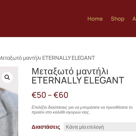
Home
Shop
A
Μεταξωτό μαντήλι ETERNALLY ELEGANT
Μεταξωτό μαντήλι
ETERNALLY ELEGANT
Price
€
50
–
€
60
range:
€50
Επιλέξτε διαστάσεις για να μπορέσετε να προσθέσετε το
προϊόν στο καλάθι αγορών σας.
through
€60
Διαστάσεις