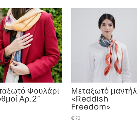
ταξωτό Φουλάρι
Μεταξωτό μαντήλ
θμοί Αρ.2”
«Reddish
Freedom»
€
170