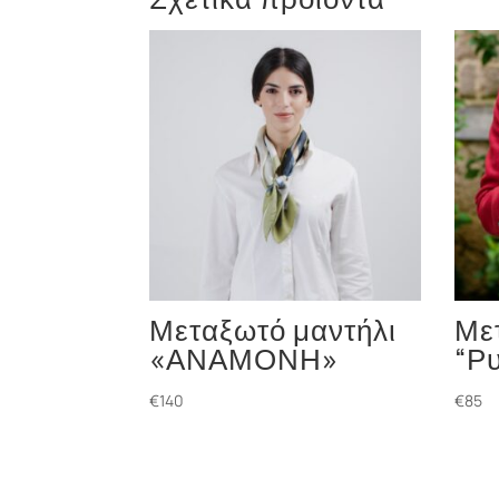
Μεταξωτό μαντήλι
Με
«ΑΝΑΜΟΝΗ»
“Ρυ
€
140
€
85