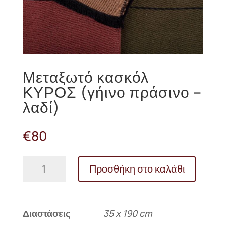
Μεταξωτό κασκόλ
ΚΥΡΟΣ (γήινο πράσινο –
λαδί)
€
80
Μεταξωτό
Προσθήκη στο καλάθι
κασκόλ
ΚΥΡΟΣ
(γήινο
πράσινο
Διαστάσεις
35 x 190 cm
-