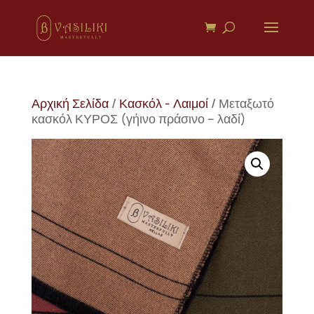
Αρχική Σελίδα
/
Κασκόλ - Λαιμοί
/ Μεταξωτό
κασκόλ ΚΥΡΟΣ (γήινο πράσινο – λαδί)