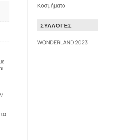
Κοσμήματα
ΣΥΛΛΟΓΕΣ
WONDERLAND 2023
με
αι
ην
ητα