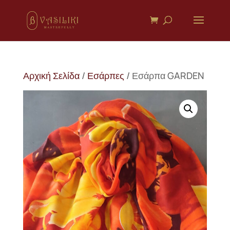
Αρχική Σελίδα
/
Εσάρπες
/ Εσάρπα GARDEN